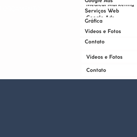
Google Ads
Medical Marketing
R ORÇAMENTO
Serviços Web
Google Ads
Gráfica
Serviços Web
Vídeos e Fotos
Contato
Gráfica
Vídeos e Fotos
Contato