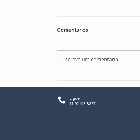
Comentários
Escreva um comentário
1. Quem é o seu
consumidor?
Ligue
11
92103-3827