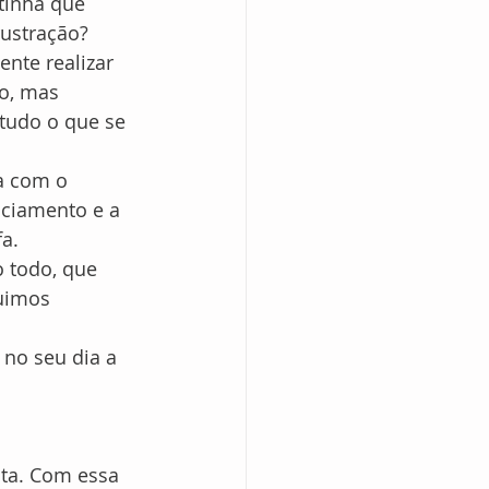
tinha que 
rustração?
nte realizar 
o, mas 
tudo o que se 
a com o 
nciamento e a 
a.
 todo, que 
uimos 
no seu dia a 
nta. Com essa 