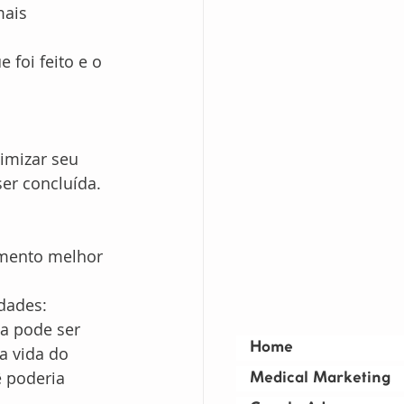
mais 
e foi feito e o 
imizar seu 
er concluída.
imento melhor 
idades:
da pode ser 
Home
a vida do 
ê poderia 
Medical Marketing