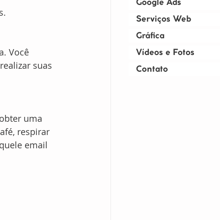
Google Ads
s.
Serviços Web
Gráfica
a. Você 
Vídeos e Fotos
ealizar suas 
Contato
 obter uma 
fé, respirar 
quele email 