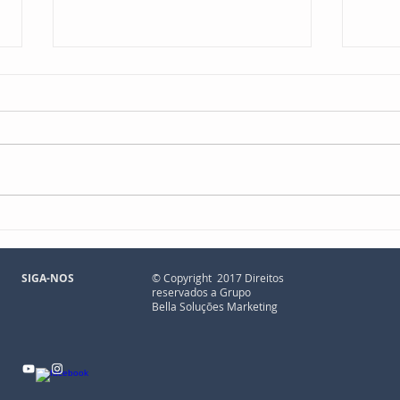
5 Tipos de Marketing para
5 mo
Médicos, Clínicas e
físic
Consultórios
aind
SIGA-NOS
© Copyright 2017 Direitos
reservados a Grupo
Bella Soluções Marketing